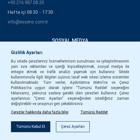
+90 216 987 08 20
Hafta içi 08:30 - 17:30
info@essens.com.tr
SOSYAL MEDYA
Gizlilik Ayarları
Bu sitede çerezleriniz hizmetlerimizin sunulması ve iyileştirilmesinin
yanı sıra reklamları ve içeriği kişiselleştirmek, sosyal medya ile
entegre etmek ve trafik analizi yapmak için kullanırız. Sitede
kullanımınızla ilgili bilgileri üçüncü taraf web sitesi izleme sistemleri
kullanılmaktadır. Tüm veriler, Aydınlatma Metni’ne ve Çerez
Politikası’na uygun olarak işlenir. ‘’Tümünü Reddet' seçeneğini
tıklarsanız, yalnızca sadece gerekli olan çerezleri kullanırız. Çerez
ayarlarınızı ‘’Çerez Ayarları’’ seçeneğinden istediğiniz zaman
değiştirebilir ve onayınızı geri çekebilirsiniz.
Çerezler hakkında daha fazla bilgi
Tümünü Reddet
Filtre
Tümünü Kabul Et
Çerez Ayarları
Copyright © Essens 2026.