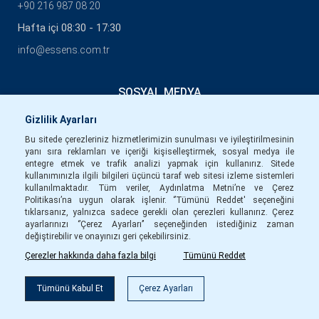
+90 216 987 08 20
Hafta içi 08:30 - 17:30
info@essens.com.tr
SOSYAL MEDYA
Gizlilik Ayarları
Bu sitede çerezleriniz hizmetlerimizin sunulması ve iyileştirilmesinin
yanı sıra reklamları ve içeriği kişiselleştirmek, sosyal medya ile
entegre etmek ve trafik analizi yapmak için kullanırız. Sitede
kullanımınızla ilgili bilgileri üçüncü taraf web sitesi izleme sistemleri
kullanılmaktadır. Tüm veriler, Aydınlatma Metni’ne ve Çerez
Politikası’na uygun olarak işlenir. ‘’Tümünü Reddet' seçeneğini
tıklarsanız, yalnızca sadece gerekli olan çerezleri kullanırız. Çerez
ayarlarınızı ‘’Çerez Ayarları’’ seçeneğinden istediğiniz zaman
değiştirebilir ve onayınızı geri çekebilirsiniz.
Çerezler hakkında daha fazla bilgi
Tümünü Reddet
Filtre
Tümünü Kabul Et
Çerez Ayarları
Copyright © Essens 2026.