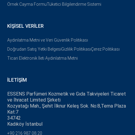
Örnek Cayma Formu
Tüketici Bilgilendirme Sistemi
KIŞISEL VERILER
Aydınlatma Metni ve Veri Güvenlik Politikası
Doğrudan Satış Yetki Belgesi
Gizlilik Politikası
Çerez Politikası
Ticari Elektronik İleti Aydınlatma Metni
İLETIŞIM
ESSENS Parfümeri Kozmetik ve Gıda Takviyeleri Ticaret
ve İhracat Limited Şirketi
Kozyatağı Mah., Şehit İlknur Keleş Sok. No:8,Tema Plaza
Kat:7
34742
Kadıköy İstanbul
+90 216 987 08 20