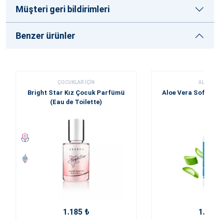
Müşteri geri bildirimleri
Benzer ürünler
ÇOCUKLAR IÇIN
ALOE VE
Bright Star Kız Çocuk Parfümü
Aloe Vera Soft Spr
(Eau de Toilette)
İçin
1.185 ₺
1.255