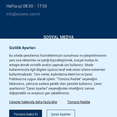
Hafta içi 08:30 - 17:30
info@essens.com.tr
SOSYAL MEDYA
Gizlilik Ayarları
Bu sitede çerezleriniz hizmetlerimizin sunulması ve iyileştirilmesinin
yanı sıra reklamları ve içeriği kişiselleştirmek, sosyal medya ile
entegre etmek ve trafik analizi yapmak için kullanırız. Sitede
kullanımınızla ilgili bilgileri üçüncü taraf web sitesi izleme sistemleri
kullanılmaktadır. Tüm veriler, Aydınlatma Metni’ne ve Çerez
Politikası’na uygun olarak işlenir. ‘’Tümünü Reddet' seçeneğini
tıklarsanız, yalnızca sadece gerekli olan çerezleri kullanırız. Çerez
ayarlarınızı ‘’Çerez Ayarları’’ seçeneğinden istediğiniz zaman
değiştirebilir ve onayınızı geri çekebilirsiniz.
Çerezler hakkında daha fazla bilgi
Tümünü Reddet
Tümünü Kabul Et
Çerez Ayarları