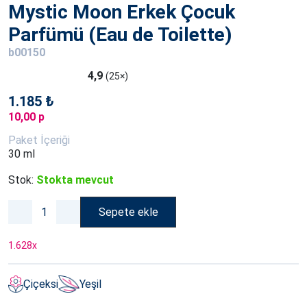
Mystic Moon Erkek Çocuk
Parfümü (Eau de Toilette)
b00150
4,9
(25×)
1.185 ₺
10,00 p
Paket İçeriği
30 ml
Stok:
Stokta mevcut
Sepete ekle
1.628
x
Çiçeksi
Yeşil