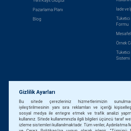
Yeni Kayıt Oluştur
İade ve 
Pazarlama Planı
Tüketic
Blog
Formu
Mesafel
Örnek 
Tüketic
Sistemi
Gizlilik Ayarları
Bu sitede çerezleriniz hizmetlerimizin sunulm
iyileştirilmesinin yanı sıra reklamları ve içeriği kişiselle
sosyal medya ile entegre etmek ve trafik analizi yapm
kullanırız. Sitede kullanımınızla ilgili bilgileri üçüncü taraf w
izleme sistemleri kullanılmaktadır. Tüm veriler, Aydınlatma 
ve Çerez Politikası’na uygun olarak işlenir. ‘’Tümünü 