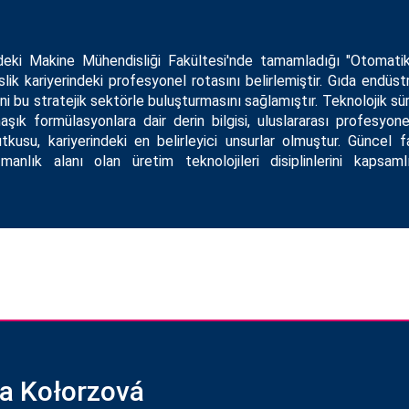
ndeki Makine Mühendisliği Fakültesi'nde tamamladığı "Otomati
slik kariyerindeki profesyonel rotasını belirlemiştir. Gıda endüs
ni bu stratejik sektörle buluşturmasını sağlamıştır. Teknolojik sü
aşık formülasyonlara dair derin bilgisi, uluslararası profesyon
utkusu, kariyerindeki en belirleyici unsurlar olmuştur. Güncel faa
manlık alanı olan üretim teknolojileri disiplinlerini kapsam
na Kołorzová