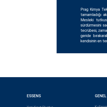
Prag Kimya Tekn
tamamladığı aka
Mesleki tutkus
sürdürmesini sa
tecrübesi, zaman
geride bırakara
kendisinin en te
ESSENS
GENEL
Kullanım