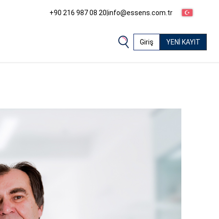
+90 216 987 08 20
|
info@essens.com.tr
Giriş
YENİ KAYIT