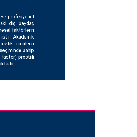
 ve profesyonel
daki dış paydaş
resel faktörlerin
mıştır. Akademik
metik ürünlerin
 seçiminde sahip
actor) prestijli
ktadır.