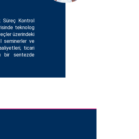
k Süreç Kontrol
trisinde teknolog
reçler üzerindeki
el seminerler ve
liyetleri; ticari
lı bir sentezde