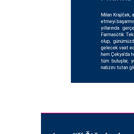
Milan Krajíček, 
etmeyi başarmış 
yıllarında gerç
Farmasötik Tekn
olup, günümüzde
gelecek vaat ed
hem Çekya'da hem
tüm buluşlar, y
nabzını tutan gl