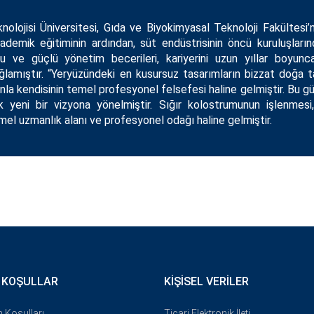
olojisi Üniversitesi, Gıda ve Biyokimyasal Teknoloji Fakültesi’
demik eğitiminin ardından, süt endüstrisinin öncü kuruluşlarınd
u ve güçlü yönetim becerileri, kariyerini uzun yıllar boyunc
ğlamıştır. “Yeryüzündeki en kusursuz tasarımların bizzat doğa ta
la kendisinin temel profesyonel felsefesi haline gelmiştir. Bu güçl
k yeni bir vizyona yönelmiştir. Sığır kolostrumunun işlenmesi
mel uzmanlık alanı ve profesyonel odağı haline gelmiştir.
 KOŞULLAR
KIŞISEL VERILER
 Koşulları
Ticari Elektronik İleti