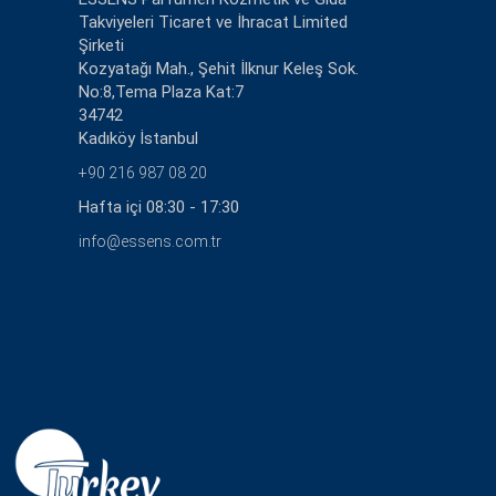
Takviyeleri Ticaret ve İhracat Limited
Şirketi
Kozyatağı Mah., Şehit İlknur Keleş Sok.
No:8,Tema Plaza Kat:7
34742
Kadıköy İstanbul
+90 216 987 08 20
Hafta içi 08:30 - 17:30
info@essens.com.tr