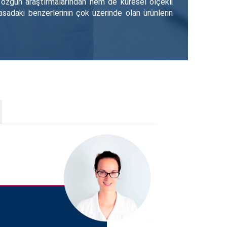
 özgün araştırmalarından hem de küresel ölçekli
yasadaki benzerlerinin çok üzerinde olan ürünlerin