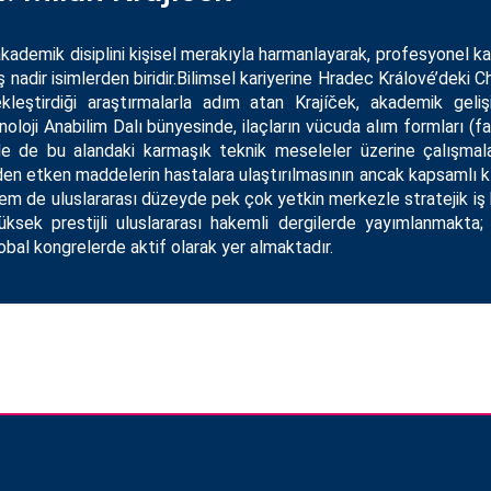
akademik disiplini kişisel merakıyla harmanlayarak, profesyonel kar
nadir isimlerden biridir.Bilimsel kariyerine Hradec Králové’deki C
ekleştirdiği araştırmalarla adım atan Krajíček, akademik geli
oloji Anabilim Dalı bünyesinde, ilaçların vücuda alım formları (
 de bu alandaki karmaşık teknik meseleler üzerine çalışmaları
en etken maddelerin hastalara ulaştırılmasının ancak kapsamlı kli
 de uluslararası düzeyde pek çok yetkin merkezle stratejik iş bi
üksek prestijli uluslararası hakemli dergilerde yayımlanmakta;
obal kongrelerde aktif olarak yer almaktadır.