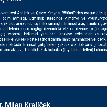
niversitesi Analitik ve Çevre Kimyası Bölümü’nden mezun olmuş
de adım atmıştır. Uzmanlık sürecinde Almanya ve Avusturya’
rak uluslararası deneyim kazanmıştır. Bilimsel araştırmaları; çev
maddelerin insan sağlığı üzerindeki etkileri üzerine yoğunlaş
çiş yaparak, birikimini yeni nesil takviye edici gıda ve koz
, özellikle yüksek kalite standartlarına sahip hammadde ve içerik
anmaktadır. Bilimsel çalışmaları, yüksek etki faktörlü (impact f
mlanmakta ve tescilli teknik buluşları (faydalı modelleri) bulunma
. Milan Krajíček