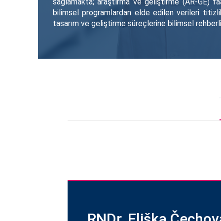
sağlamakta; araştırma ve geliştirme (AR-GE) fa
bilimsel programlardan elde edilen verileri titiz
tasarım ve geliştirme süreçlerine bilimsel rehberl
RNDr. Eliška Čechov