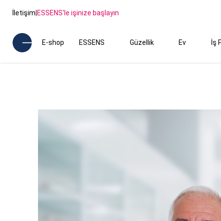
İletişim
|
ESSENS'le işinize başlayın
E-shop
ESSENS
Güzellik
Ev
İş 