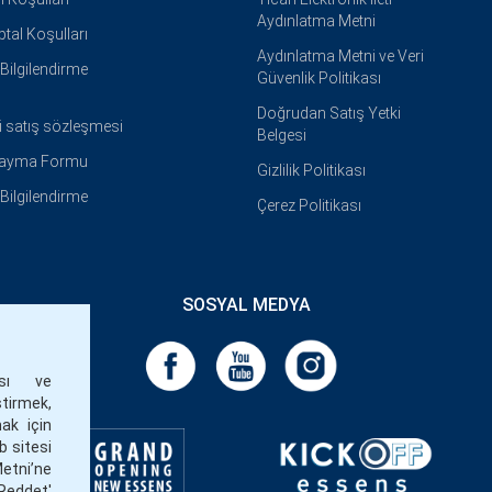
Aydınlatma Metni
İptal Koşulları
Aydınlatma Metni ve Veri
i Bilgilendirme
Güvenlik Politikası
Doğrudan Satış Yetki
i satış sözleşmesi
Belgesi
Cayma Formu
Gizlilik Politikası
i Bilgilendirme
Çerez Politikası
SOSYAL MEDYA
ası ve
ştirmek,
ak için
eb sitesi
Metni’ne
Reddet'