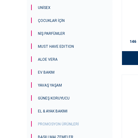
UNISEX
ÇOCUKLAR IÇIN
NIŞ PARFÜMLER
146
MUST HAVE EDITION
ALOE VERA
EV BAKIM
YAVAŞ YAŞAM
GÜNEŞ KORUYUCU
EL & AYAK BAKIMI
PROMOSYON ÜRÜNLERI
BASILI MALZEMELER