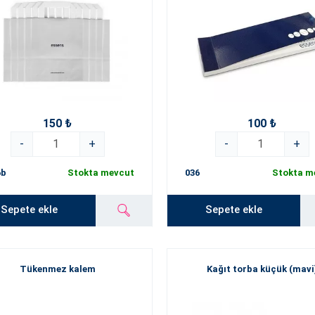
150 ₺
100 ₺
-
+
-
+
6b
Stokta mevcut
036
Stokta m
Sepete ekle
Sepete ekle
Tükenmez kalem
Kağıt torba küçük (mavi