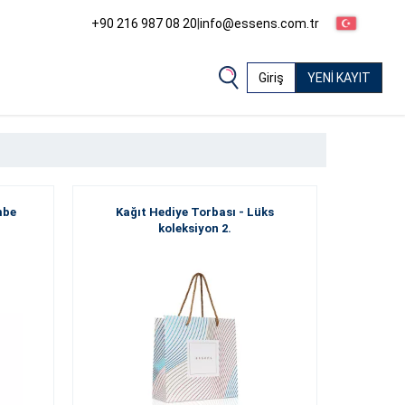
+90 216 987 08 20
|
info@essens.com.tr
Giriş
YENİ KAYIT
mbe
Kağıt Hediye Torbası - Lüks
koleksiyon 2.