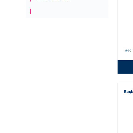
222
Başl