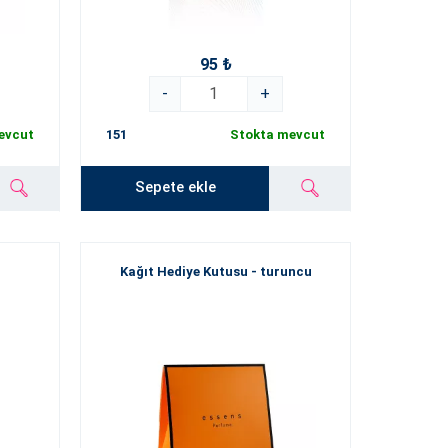
95 ₺
-
+
evcut
151
Stokta mevcut
Sepete ekle
Kağıt Hediye Kutusu - turuncu