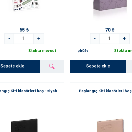
65 ₺
70 ₺
-
+
-
+
Stokta mevcut
pb04v
Stokta m
Sepete ekle
Sepete ekle
angıç Kiti klasörleri boş - siyah
Başlangıç Kiti klasörleri boş 