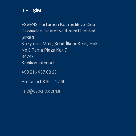
İLETIŞIM
ESSENS Parfümeri Kozmetik ve Gıda
Takviyeleri Ticaret ve İhracat Limited
Şirketi
Kozyatağı Mah., Şehit İlknur Keleş Sok.
No:8,Tema Plaza Kat:7
34742
Kadıköy İstanbul
+90 216 987 08 20
Hafta içi 08:30 - 17:30
info@essens.com.tr