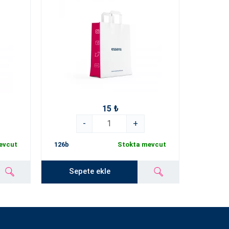
15 ₺
-
+
evcut
126b
Stokta mevcut
Sepete ekle