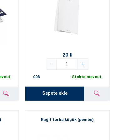
20 ₺
-
+
evcut
008
Stokta mevcut
Sepete ekle
)
Kağıt torba küçük (pembe)