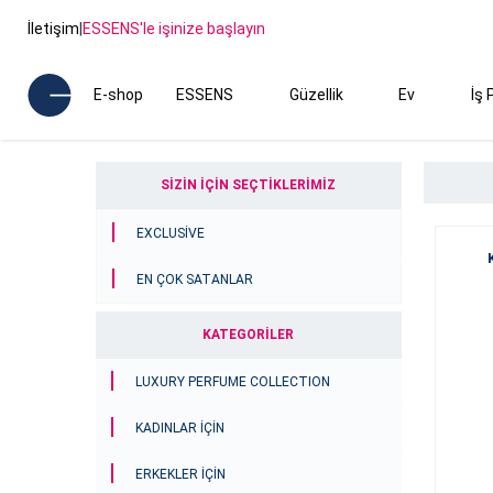
İletişim
|
ESSENS'le işinize başlayın
E-shop
ESSENS
Güzellik
Ev
İş 
SİZİN İÇİN SEÇTİKLERİMİZ
EXCLUSIVE
EN ÇOK SATANLAR
KATEGORİLER
LUXURY PERFUME COLLECTION
KADINLAR İÇİN
ERKEKLER İÇİN