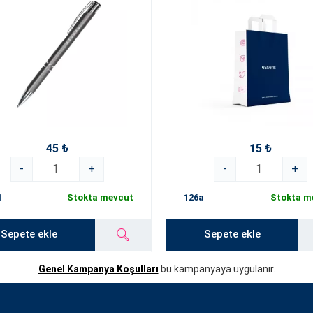
45 ₺
15 ₺
-
+
-
+
1
Stokta mevcut
126a
Stokta m
Sepete ekle
Sepete ekle
Genel Kampanya Koşulları
bu kampanyaya uygulanır.