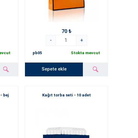
70 ₺
-
+
evcut
pb05
Stokta mevcut
Sepete ekle
- bej
Kağıt torba seti - 10 adet