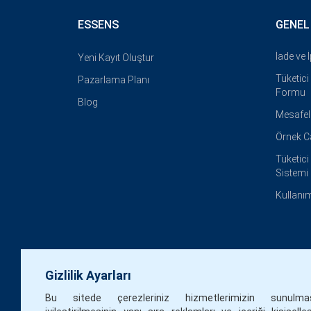
ESSENS
GENEL
İade ve 
Yeni Kayıt Oluştur
Tüketic
Pazarlama Planı
Formu
Blog
Mesafel
Örnek 
Tüketic
Sistemi
Kullanım
Gizlilik Ayarları
Bu sitede çerezleriniz hizmetlerimizin sunulm