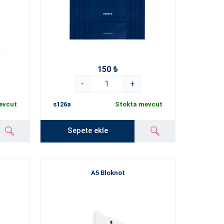
150 ₺
-
+
evcut
s126a
Stokta mevcut
Sepete ekle
A5 Bloknot