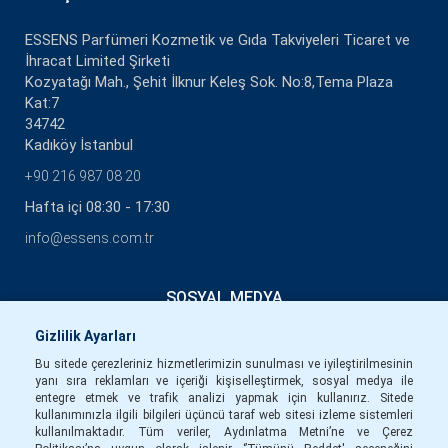
ESSENS Parfümeri Kozmetik ve Gıda Takviyeleri Ticaret ve
İhracat Limited Şirketi
Kozyatağı Mah., Şehit İlknur Keleş Sok. No:8,Tema Plaza
Kat:7
34742
Kadıköy İstanbul
+90 216 987 08 20
Hafta içi 08:30 - 17:30
info@essens.com.tr
SOSYAL MEDYA
Gizlilik Ayarları
Bu sitede çerezleriniz hizmetlerimizin sunulması ve iyileştirilmesinin
yanı sıra reklamları ve içeriği kişiselleştirmek, sosyal medya ile
entegre etmek ve trafik analizi yapmak için kullanırız. Sitede
kullanımınızla ilgili bilgileri üçüncü taraf web sitesi izleme sistemleri
kullanılmaktadır. Tüm veriler, Aydınlatma Metni’ne ve Çerez