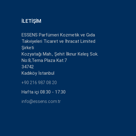
İLETIŞIM
ESSENS Parfümeri Kozmetik ve Gıda
Takviyeleri Ticaret ve İhracat Limited
Şirketi
Kozyatağı Mah., Şehit İlknur Keleş Sok.
No:8,Tema Plaza Kat:7
34742
Kadıköy İstanbul
+90 216 987 08 20
Hafta içi 08:30 - 17:30
info@essens.com.tr