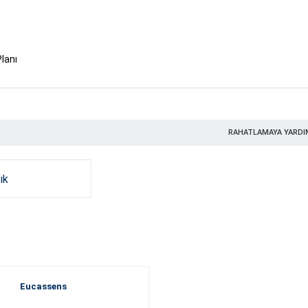
Planı
RAHATLAMAYA YARDI
ık
Eucassens