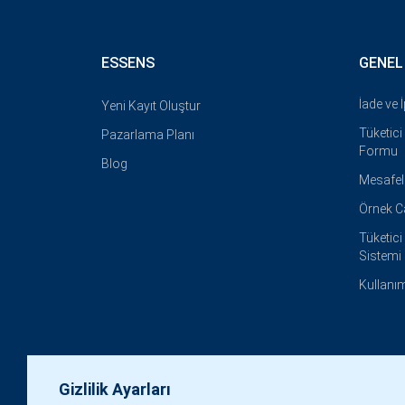
ESSENS
GENEL
İade ve 
Yeni Kayıt Oluştur
Tüketic
Pazarlama Planı
Formu
Blog
Mesafel
Örnek 
Tüketic
Sistemi
Kullanım
Gizlilik Ayarları