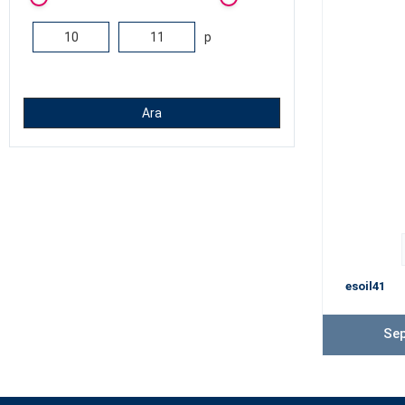
p
Ara
esoil41
Sep