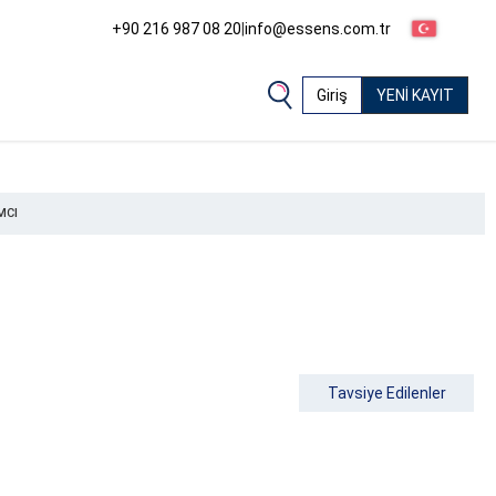
+90 216 987 08 20
|
info@essens.com.tr
Giriş
YENİ KAYIT
MCI
Tavsiye Edilenler