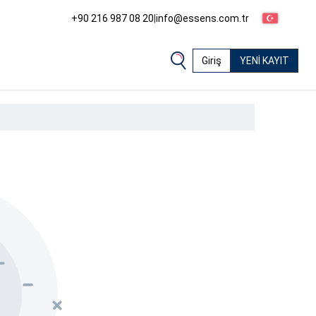
+90 216 987 08 20
|
info@essens.com.tr
Giriş
YENİ KAYIT