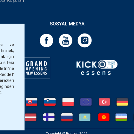
İptal Koşulları
SOSYAL MEDYA
ası ve
ştirmek,
ak için
eb sitesi
Metni’ne
Reddet'
rezleri
eğinden
z.
Copyright © Essens 2026.