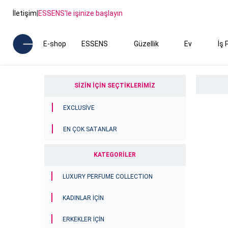
İletişim
|
ESSENS'le işinize başlayın
E-shop
ESSENS
Güzellik
Ev
İş 
SİZİN İÇİN SEÇTİKLERİMİZ
EXCLUSIVE
EN ÇOK SATANLAR
KATEGORİLER
LUXURY PERFUME COLLECTION
KADINLAR İÇİN
ERKEKLER İÇİN