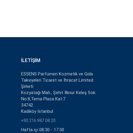
İLETIŞIM
ESSENS Parfümeri Kozmetik ve Gıda
Takviyeleri Ticaret ve İhracat Limited
Şirketi
Kozyatağı Mah., Şehit İlknur Keleş Sok.
No:8,Tema Plaza Kat:7
34742
Kadıköy İstanbul
+90 216 987 08 20
Hafta içi 08:30 - 17:30