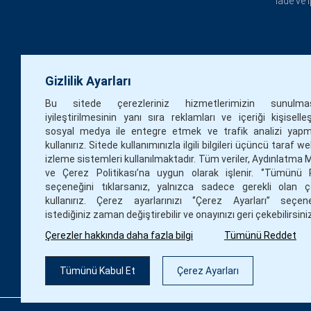
İade ve 
Gizlilik Ayarları
Bu sitede çerezleriniz hizmetlerimizin sunulm
iyileştirilmesinin yanı sıra reklamları ve içeriği kişiselle
sosyal medya ile entegre etmek ve trafik analizi yapm
kullanırız. Sitede kullanımınızla ilgili bilgileri üçüncü taraf w
izleme sistemleri kullanılmaktadır. Tüm veriler, Aydınlatma 
ve Çerez Politikası’na uygun olarak işlenir. ‘’Tümünü 
seçeneğini tıklarsanız, yalnızca sadece gerekli olan çe
kullanırız. Çerez ayarlarınızı ‘’Çerez Ayarları’’ seçen
istediğiniz zaman değiştirebilir ve onayınızı geri çekebilirsini
Çerezler hakkında daha fazla bilgi
Tümünü Reddet
Tümünü Kabul Et
Çerez Ayarları