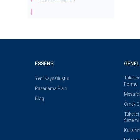
ESSENS
GENEL
Tüketic
Yeni Kayıt Oluştur
Formu
Pazarlama Planı
Mesafel
Blog
Örnek 
Tüketic
Sistemi
Kullanım