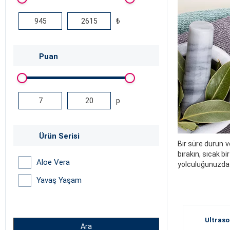
₺
Puan
p
Ürün Serisi
Bir süre durun v
bırakın, sıcak b
Aloe Vera
yolculuğunuzda 
Yavaş Yaşam
Ultraso
Ara