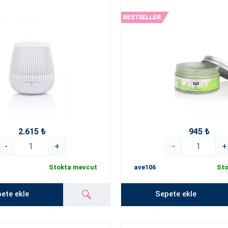
2.615 ₺
945 ₺
-
+
-
+
Stokta mevcut
ave106
Sto
ete ekle
Sepete ekle