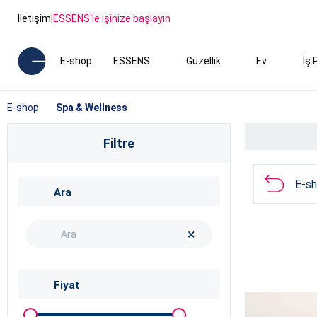
İletişim
|
ESSENS'le işinize başlayın
E-shop
ESSENS
Güzellik
Ev
İş 
E-shop
Spa & Wellness
Filtre
E-s
Ara
×
Fiyat