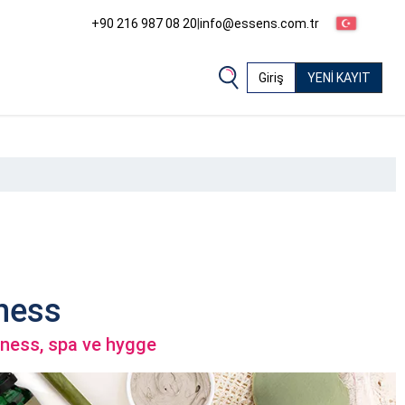
+90 216 987 08 20
|
info@essens.com.tr
Giriş
YENİ KAYIT
ness
lness, spa ve hygge