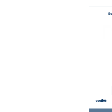
Es
esoil06