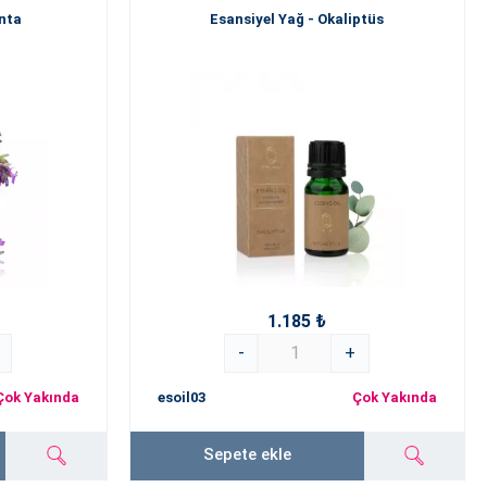
anta
Esansiyel Yağ - Okaliptüs
1.185 ₺
-
+
Çok Yakında
esoil03
Çok Yakında
Sepete ekle