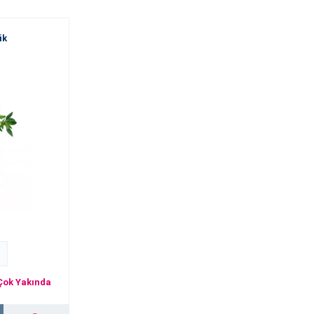
ik
Çok Yakında