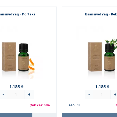
ansiyel Yağ - Portakal
Esansiyel Yağ - Kek
1.185 ₺
1.185 ₺
-
+
-
+
Çok Yakında
esoil08