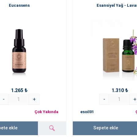
Eucassens
Esansiyel Yağ - Lav
1.265 ₺
1.310 ₺
-
+
-
+
Çok Yakında
esoil01
ete ekle
Sepete ekle