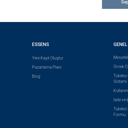
Sep
ESSENS
GENEL
Mesafel
Yeni Kayıt Oluştur
Örnek 
Pazarlama Planı
Tüketic
Blog
Sistemi
Kullanım
İade ve 
Tüketic
Formu