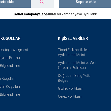
ete ekle
Sepete ekle
Genel Kampanya Koşulları
bu kampanyaya uygulanır.
 KOŞULLAR
KIŞISEL VERILER
i satış sözleşmesi
Ticari Elektronik İleti
Aydınlatma Metni
Cayma Formu
Aydınlatma Metni ve Veri
i Bilgilendirme
Güvenlik Politikası
Doğrudan Satış Yetki
 Koşulları
Belgesi
İptal Koşulları
Gizlilik Politikası
i Bilgilendirme
Çerez Politikası