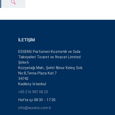
İLETIŞIM
ESSENS Parfümeri Kozmetik ve Gıda
Takviyeleri Ticaret ve İhracat Limited
Şirketi
Kozyatağı Mah., Şehit İlknur Keleş Sok.
No:8,Tema Plaza Kat:7
34742
Kadıköy İstanbul
+90 216 987 08 20
Hafta içi 08:30 - 17:30
info@essens.com.tr