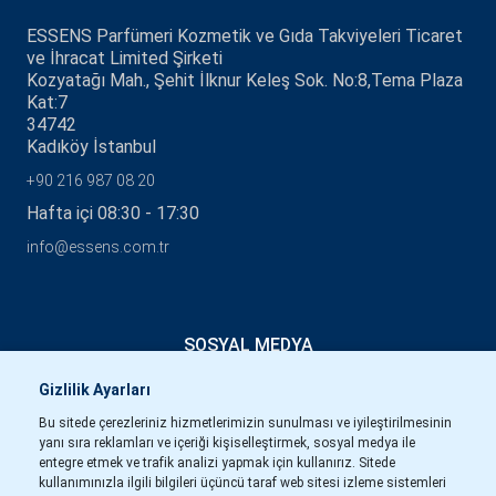
ESSENS Parfümeri Kozmetik ve Gıda Takviyeleri Ticaret
ve İhracat Limited Şirketi
Kozyatağı Mah., Şehit İlknur Keleş Sok. No:8,Tema Plaza
Kat:7
34742
Kadıköy İstanbul
+90 216 987 08 20
Hafta içi 08:30 - 17:30
info@essens.com.tr
SOSYAL MEDYA
Gizlilik Ayarları
Bu sitede çerezleriniz hizmetlerimizin sunulması ve iyileştirilmesinin
yanı sıra reklamları ve içeriği kişiselleştirmek, sosyal medya ile
entegre etmek ve trafik analizi yapmak için kullanırız. Sitede
kullanımınızla ilgili bilgileri üçüncü taraf web sitesi izleme sistemleri