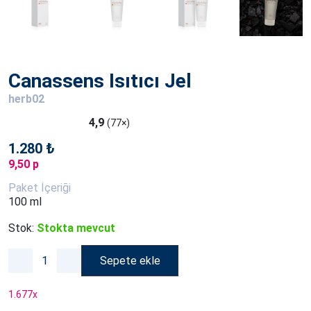
Canassens Isıtıcı Jel
herb02
4,9
(77×)
1.280 ₺
9,50 p
Paket İçeriği
100 ml
Stok:
Stokta mevcut
Sepete ekle
1.677
x